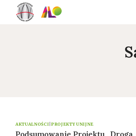
Przejdź
do
treści
S
AKTUALNOŚCI
|
PROJEKTY UNIJNE
Podsumowanie Projektu „Droga