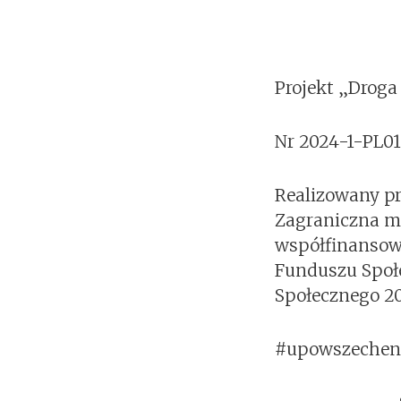
Projekt „Drog
Nr 2024-1-PL0
Realizowany pr
Zagraniczna mo
współfinansow
Funduszu Społ
Społecznego 2
#upowszechen