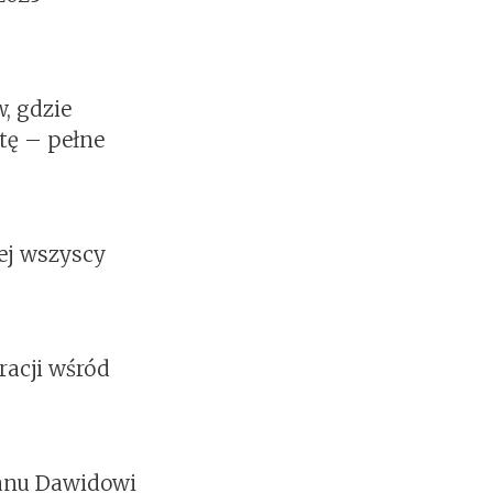
, gdzie
tę – pełne
ej wszyscy
racji wśród
anu Dawidowi