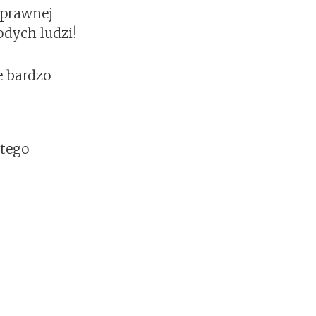
sprawnej
dych ludzi!
e bardzo
 tego