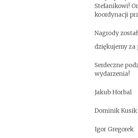
Stefanikowi! O
koordynacji p
Nagrody został
dziękujemy za
Serdeczne podz
wydarzenia!
Jakub Horbal
Dominik Kusik
Igor Gregorek