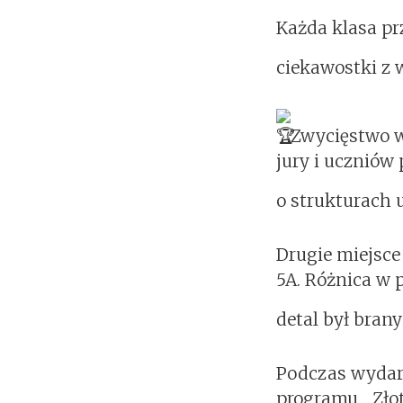
Każda klasa pr
ciekawostki z 
Zwycięstwo w
jury i uczniów
o strukturach 
Drugie miejsce
5A. Różnica w 
detal był bran
Podczas wydarz
programu „Złot