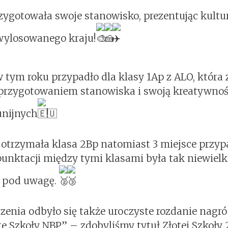
zygotowała swoje stanowisko, prezentując kultur
wylosowanego kraju!
 tym roku przypadło dla klasy 1Ap z ALO, która
 przygotowaniem stanowiska i swoją kreatywnoś
unijnych
!
 otrzymała klasa 2Bp natomiast 3 miejsce przypa
punktacji między tymi klasami była tak niewielk
y pod uwagę.
enia odbyło się także uroczyste rozdanie nagr
e Szkoły NBP” – zdobyliśmy tytuł Złotej Szkoły 