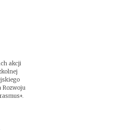
ch akcji
zkolnej
jskiego
a Rozwoju
rasmus+.