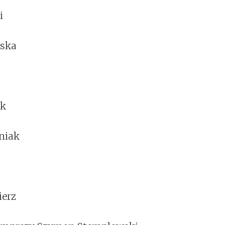
i
wska
ek
niak
ierz