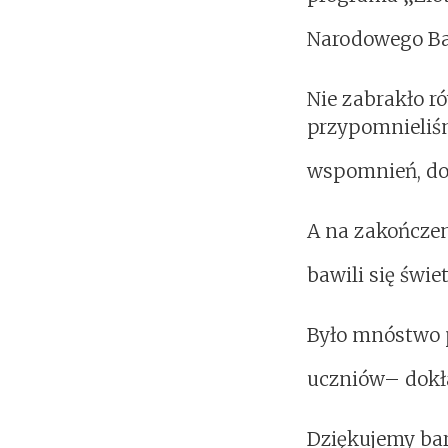
Narodowego Ba
Nie zabrakło r
przypomnieliśm
wspomnień, doś
A na zakończen
bawili się świe
Było mnóstwo p
uczniów– dokł
Dziękujemy ba