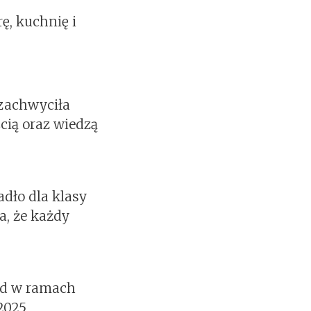
ę, kuchnię i
 zachwyciła
cią oraz wiedzą
dło dla klasy
a, że każdy
ód w ramach
2025