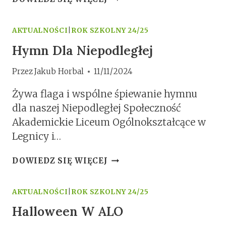
HISTORII
NA
ZAMKU
AKTUALNOŚCI
|
ROK SZKOLNY 24/25
PIASTOWSKIM
Hymn Dla Niepodległej
W
LEGNICY
Przez
Jakub Horbal
11/11/2024
Żywa flaga i wspólne śpiewanie hymnu
dla naszej Niepodległej Społeczność
Akademickie Liceum Ogólnokształcące w
Legnicy i…
HYMN
DOWIEDZ SIĘ WIĘCEJ
DLA
NIEPODLEGŁEJ
AKTUALNOŚCI
|
ROK SZKOLNY 24/25
Halloween W ALO