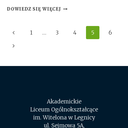
DZIEŃ
DOWIEDZ SIĘ WIĘCEJ
SPORTU-
„OD
INTEGRACJI
Nawigacja
Poprzednia
1
…
3
4
5
6
DO
ADAPTACJI
Strony
strona
Następna
POPRZEZ
SPORT”
strona
Akademickie
Liceum Ogólnokształcące
im. Witelona w Legnicy
ul. Sejmowa 5A,