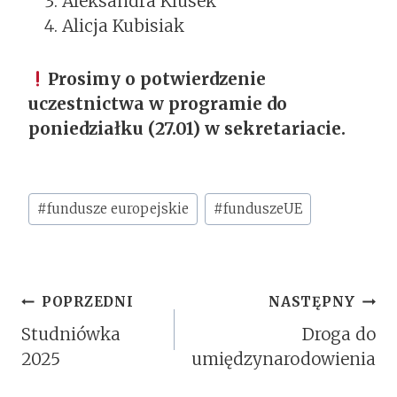
Aleksandra Klusek
Alicja Kubisiak
Prosimy o potwierdzenie
uczestnictwa w programie do
poniedziałku (27.01) w sekretariacie.
Tagi
#
fundusze europejskie
#
funduszeUE
wpisu:
Nawigacja
POPRZEDNI
NASTĘPNY
Wpisu
Studniówka
Droga do
2025
umiędzynarodowienia