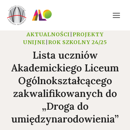
Przejdź
do
treści
AKTUALNOŚCI
|
PROJEKTY
UNIJNE
|
ROK SZKOLNY 24/25
Lista uczniów
Akademickiego Liceum
Ogólnokształcącego
zakwalifikowanych do
„Droga do
umiędzynarodowienia”